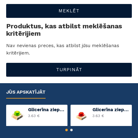
MEKLĒT
Produktus, kas atbilst meklēšanas
kritērijiem
Nav nevienas preces, kas atbilst jūsu meklēšanas
kritērijiem.
TURPINĀT
JŪS APSKATĪJĀT
Glicerīna ziepes Zaļais ābols
Glicerīna ziepes Greipfrūts
3.63 €
3.63 €